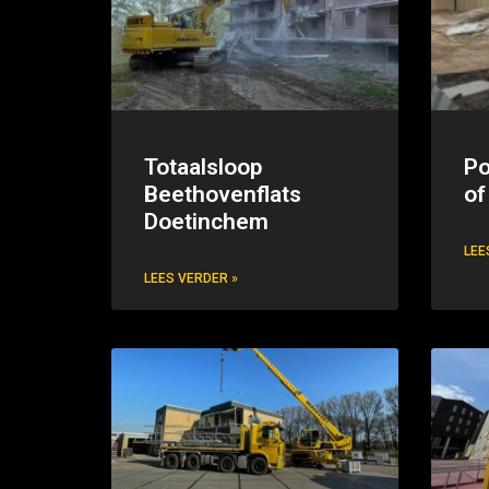
Totaalsloop
Po
Beethovenflats
of
Doetinchem
LEE
LEES VERDER »