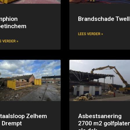
mphion
Brandschade Twel
etinchem
LEES VERDER »
S VERDER »
taalsloop Zelhem
Asbestsanering
 Drempt
2700 m2 golfplate