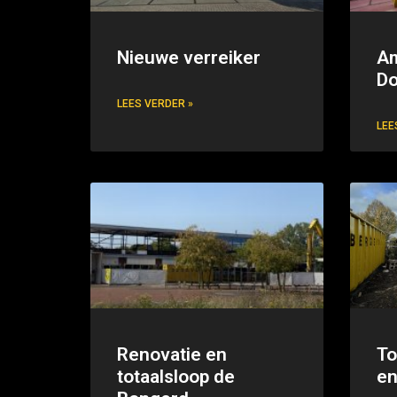
Nieuwe verreiker
A
Do
LEES VERDER »
LEE
Renovatie en
To
totaalsloop de
en