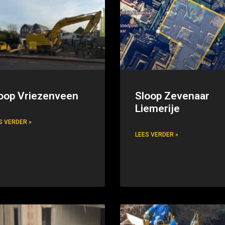
oop Vriezenveen
Sloop Zevenaar
Liemerije
S VERDER »
LEES VERDER »