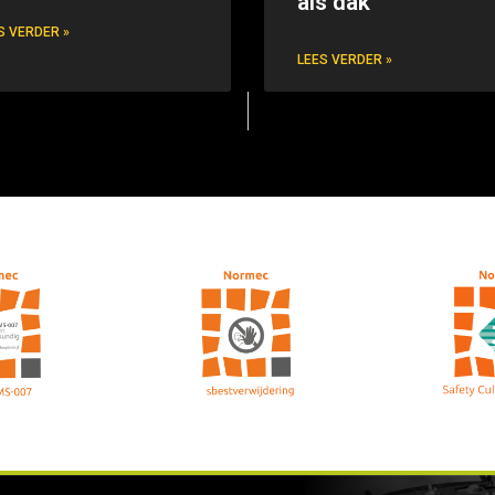
als dak
S VERDER »
LEES VERDER »