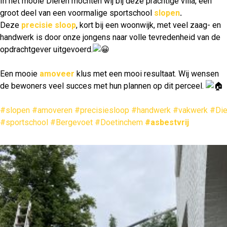
In het mooie Dieren mochten wij bij deze prachtige villa, een
groot deel van een voormalige sportschool
slopen
.
Deze
precisie sloop
, kort bij een woonwijk, met veel zaag- en
handwerk is door onze jongens naar volle tevredenheid van de
opdrachtgever uitgevoerd.
Een mooie
amoveer
klus met een mooi resultaat. Wij wensen
de bewoners veel succes met hun plannen op dit perceel.
#slopen
#amoveren
#precisiesloop
#handwerk
#vakwerk
#Die
#sportschool
#Bergevoet
#Doetinchem
#asbestvrij