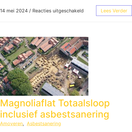
14 mei 2024
/
Reacties uitgeschakeld
Lees Verder
Magnoliaflat Totaalsloop
inclusief asbestsanering
Amoveren
,
Asbestsanering