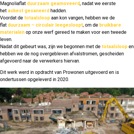
Magnoliaflat
duurzaam geamoveerd
, nadat we eerste
het
asbest gesaneerd
hadden.
Voordat de
totaalsloop
aan kon vangen, hebben we de
flat
duurzaam – circulair leegesloopt
, om de
bruikbare
materialen
op onze werf gereed te maken voor een tweede
leven.
Nadat dit gebeurt was, zijn we begonnen met de
totaalsloop
en
hebben we de nog overgebleven afvalstromen, gescheiden
afgevoerd naar de verwerkers hiervan.
Dit werk werd in opdracht van Prowonen uitgevoerd en is
ondertussen opgeleverd in 2020.